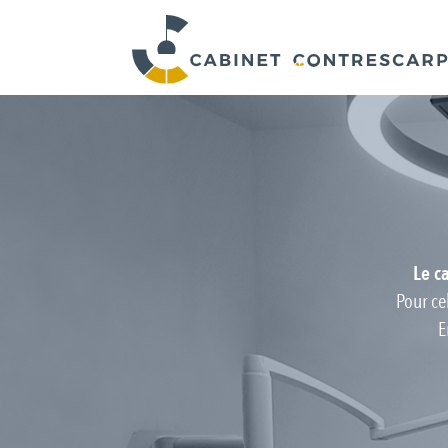
Le c
Pour cel
E