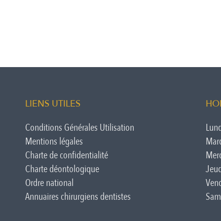
LIENS UTILES
HO
Conditions Générales Utilisation
Lund
Mentions légales
Mard
Charte de confidentialité
Merc
Charte déontologique
Jeud
Ordre national
Vend
Annuaires chirurgiens dentistes
Same